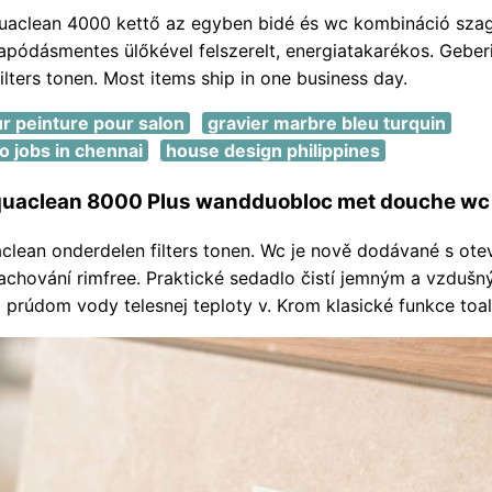
quaclean 4000 kettő az egyben bidé és wc kombináció szag
csapódásmentes ülőkével felszerelt, energiatakarékos. Geber
ilters tonen. Most items ship in one business day.
r peinture pour salon
gravier marbre bleu turquin
o jobs in chennai
house design philippines
quaclean 8000 Plus wandduobloc met douche wc
clean onderdelen filters tonen. Wc je nově dodávané s ote
achování rimfree. Praktické sedadlo čistí jemným a vzduš
prúdom vody telesnej teploty v. Krom klasické funkce toale