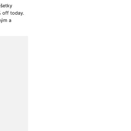
všetky
 off today.
mným a