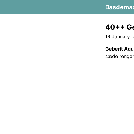
Basdema
40++ Ge
19 January,
Geberit Aq
sæde rengør 