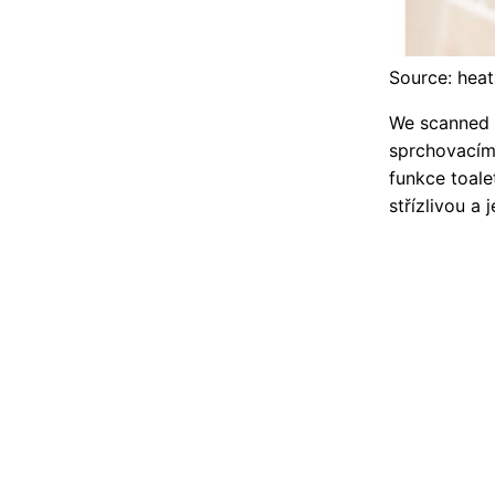
Source: hea
We scanned t
sprchovacím
funkce toale
střízlivou a