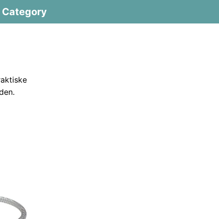
Category
raktiske
den.