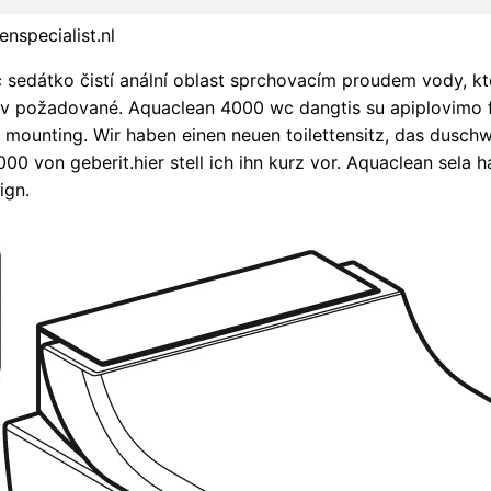
enspecialist.nl
 sedátko čistí anální oblast sprchovacím proudem vody, k
, v požadované. Aquaclean 4000 wc dangtis su apiplovimo fu
mounting. Wir haben einen neuen toilettensitz, das dusch
0 von geberit.hier stell ich ihn kurz vor. Aquaclean sela har
ign.