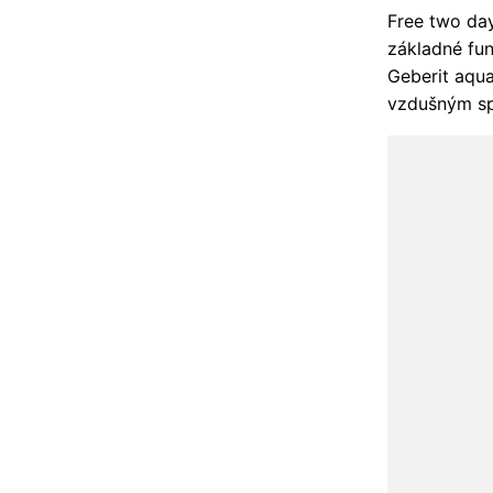
Free two da
základné fun
Geberit aqua
vzdušným sp