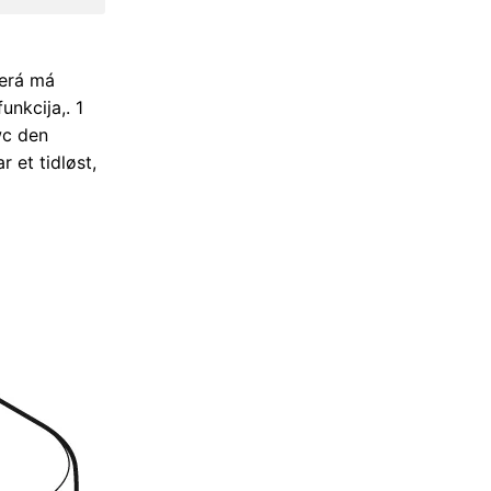
terá má
nkcija,. 1
wc den
 et tidløst,