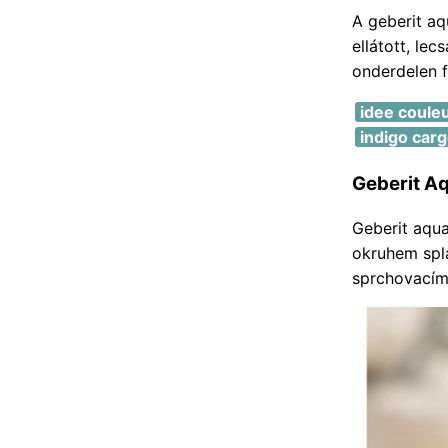
A geberit a
ellátott, le
onderdelen f
idee couleu
indigo carg
Geberit A
Geberit aqua
okruhem spl
sprchovacím 