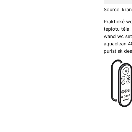
Source: kran
Praktické wc
teplotu těla
wand wc set 
aquaclean 400
puristisk des