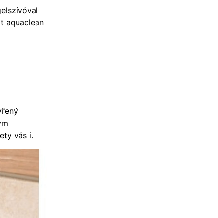
elszívóval
it aquaclean
vřený
ným
ty vás i.