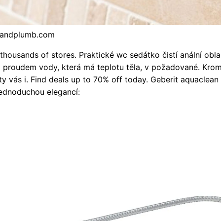
tandplumb.com
housands of stores. Praktické wc sedátko čistí anální obla
 proudem vody, která má teplotu těla, v požadované. Krom
ty vás i. Find deals up to 70% off today. Geberit aquaclean
 jednoduchou elegancí: