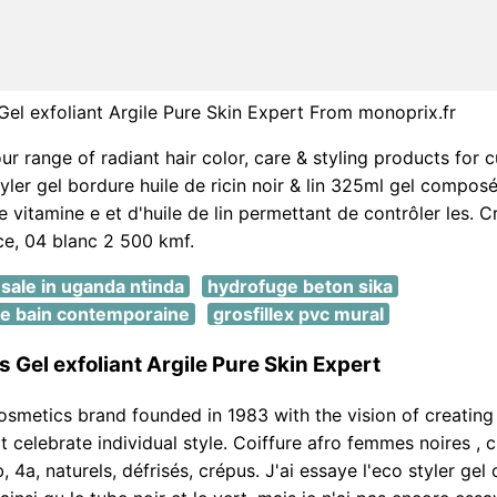
s Gel exfoliant Argile Pure Skin Expert From monoprix.fr
r range of radiant hair color, care & styling products for c
tyler gel bordure huile de ricin noir & lin 325ml gel composé
de vitamine e et d'huile de lin permettant de contrôler les. 
ce, 04 blanc 2 500 kmf.
sale in uganda ntinda
hydrofuge beton sika
 de bain contemporaine
grosfillex pvc mural
is Gel exfoliant Argile Pure Skin Expert
osmetics brand founded in 1983 with the vision of creating
t celebrate individual style. Coiffure afro femmes noires , 
, 4a, naturels, défrisés, crépus. J'ai essaye l'eco styler gel