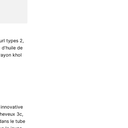
url types 2,
 d'huile de
Crayon khol
 innovative
cheveux 3c,
 dans le tube