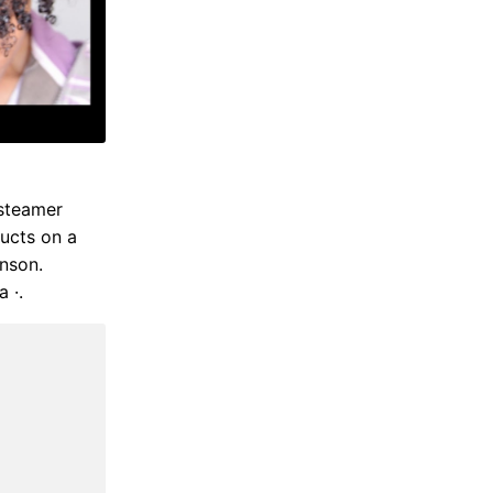
 steamer
ducts on a
unson.
 ·.