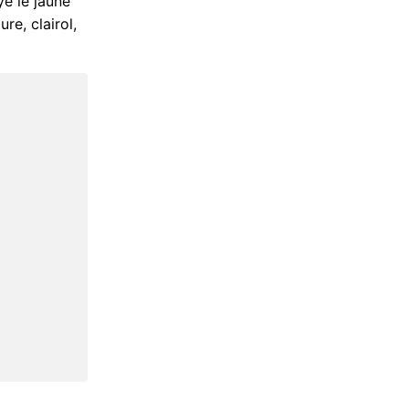
ye le jaune
re, clairol,