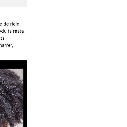
e de ricin
oduits rasta
nts
arrer,