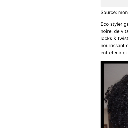
Source: mono
Eco styler ge
noire, de vit
locks & twis
nourrissant 
entretenir et