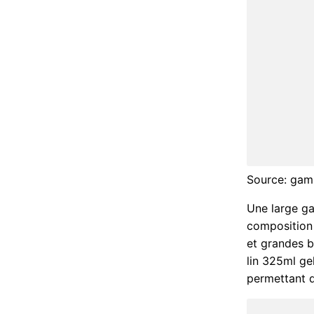
Source: gam
Une large g
composition 
et grandes b
lin 325ml gel
permettant d