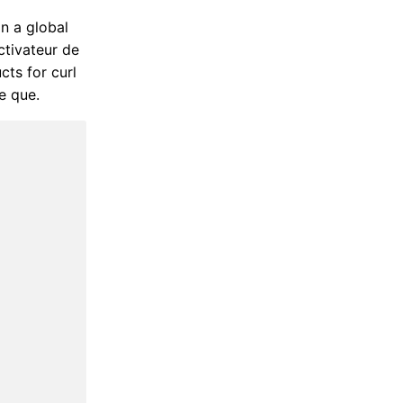
n a global
ctivateur de
cts for curl
e que.