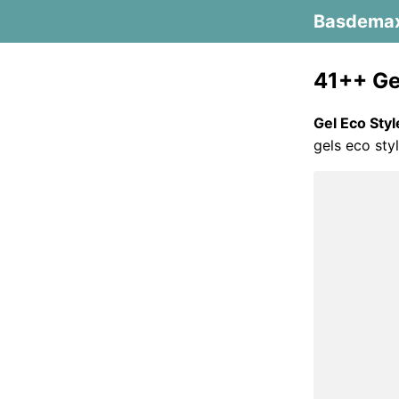
Basdema
41++ Gel
Gel Eco Styl
gels eco sty