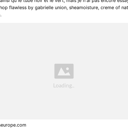
ainsi qu le tube noir et le vert, mais je n'ai pas encore essa
Shop flawless by gabrielle union, sheamoisture, creme of natu
.
seurope.com