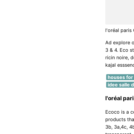
l'oréal pari
Ad explore ou
3 & 4. Eco s
ricin noire, 
kajal esssen
houses for 
idee salle
l'oréal par
Ecoco is a c
products tha
3b, 3a,4c, 4b