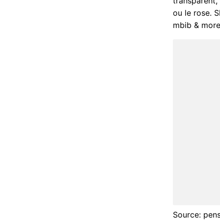
transparent, 
ou le rose. 
mbib & more
Source: pen