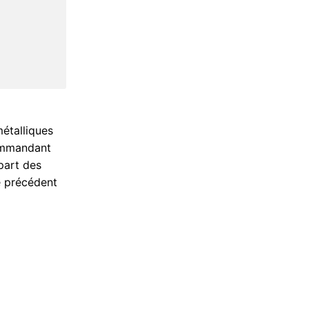
métalliques
commandant
upart des
le précédent