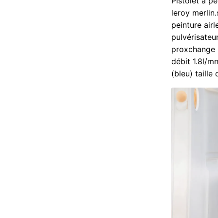
Pistolet a p
leroy merlin
peinture air
pulvérisateu
proxchange l
débit 1.8l/m
(bleu) taill