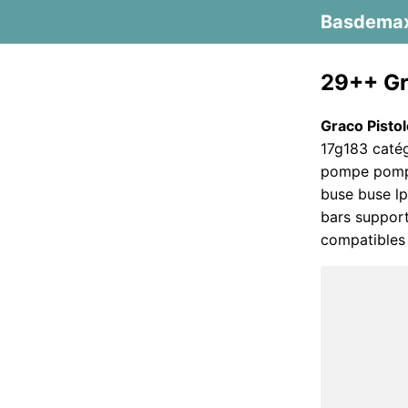
Basdema
29++ Gr
Graco Pistol
17g183 catég
pompe pompe
buse buse lp
bars support
compatibles