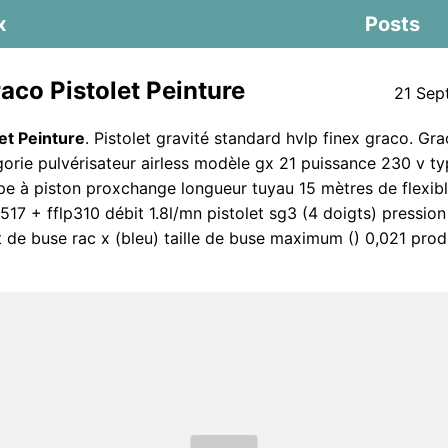
x
Posts
aco Pistolet Peinture
21 Sep
et Peinture
. Pistolet gravité standard hvlp finex graco. Gr
orie pulvérisateur airless modèle gx 21 puissance 230 v t
 à piston proxchange longueur tuyau 15 mètres de flexibl
517 + fflp310 débit 1.8l/mn pistolet sg3 (4 doigts) pressio
 de buse rac x (bleu) taille de buse maximum () 0,021 prod