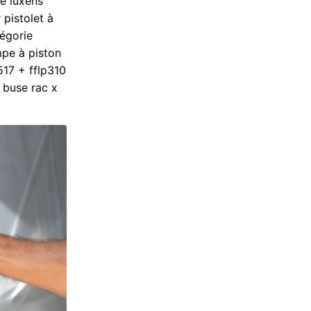
de luxens
 pistolet à
tégorie
pe à piston
517 + fflp310
 buse rac x