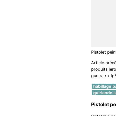
Pistolet pei
Article préc
produits ler
gun rac x lp
habillage b
guirlande 
Pistolet 