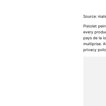
Source: mater
Pistolet pei
every produc
pays de la l
multiprise. 
privacy poli