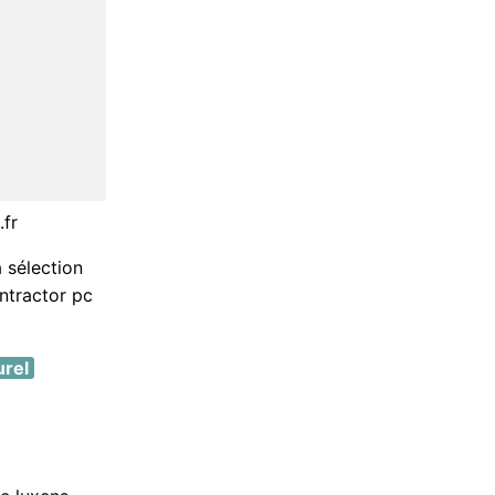
.fr
 sélection
ontractor pc
urel