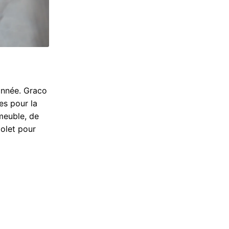
 année. Graco
es pour la
 meuble, de
tolet pour