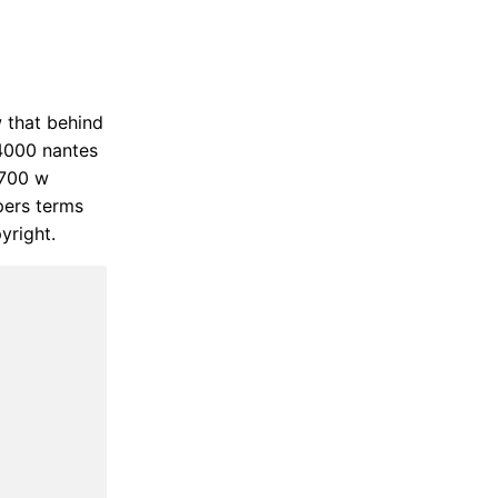
 that behind
44000 nantes
 700 w
pers terms
yright.