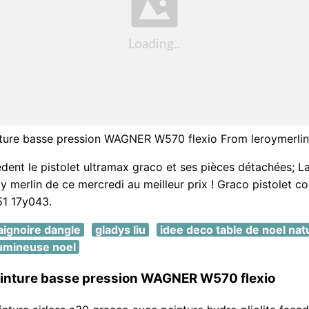
nture basse pression WAGNER W570 flexio From leroymerlin
édent le pistolet ultramax graco et ses pièces détachées; La
oy merlin de ce mercredi au meilleur prix ! Graco pistolet c
51 17y043.
aignoire dangle
gladys liu
idee deco table de noel nat
lumineuse noel
peinture basse pression WAGNER W570 flexio