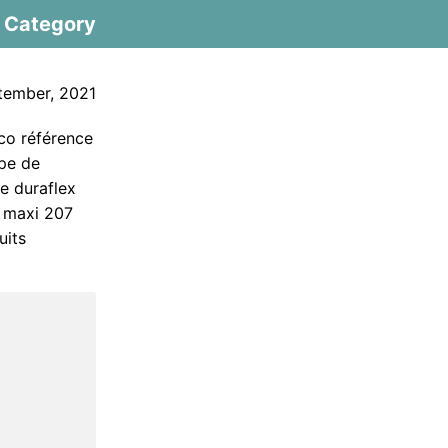
Category
tember, 2021
aco référence
ype de
e duraflex
n maxi 207
uits