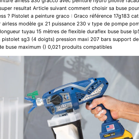
einture airless a30 gracco avec peinture hydro pliolite faca
.super resultat Article suivant comment choisir sa buse pour
less ? Pistolet a peinture graco : Graco référence 17g183 ca
r airless modèle gx 21 puissance 230 v type de pompe pom
ongueur tuyau 15 mètres de flexible duraflex buse buse lp
n pistolet sg3 (4 doigts) pression maxi 207 bars support de
e de buse maximum () 0,021 produits compatibles