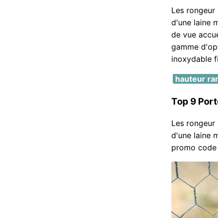
Les rongeur s
d'une laine 
de vue accuei
gamme d'opti
inoxydable fi
hauteur ra
Top 9 Port
Les rongeur s
d'une laine 
promo code 1