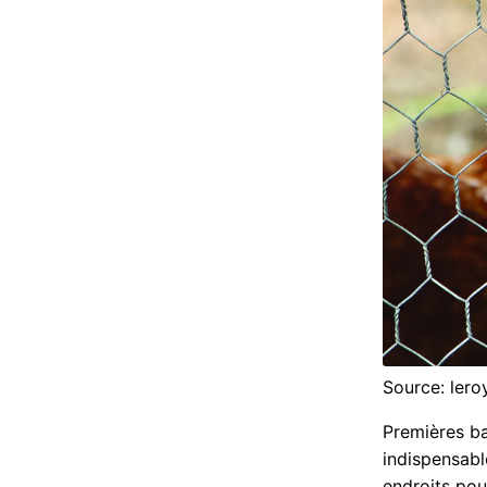
Source: leroy
Premières ba
indispensabl
endroits pou