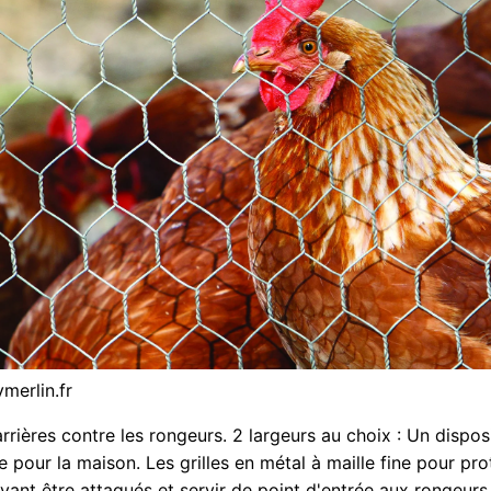
merlin.fr
rrières contre les rongeurs. 2 largeurs au choix : Un disposi
e pour la maison. Les grilles en métal à maille fine pour pro
vant être attaqués et servir de point d'entrée aux rongeurs