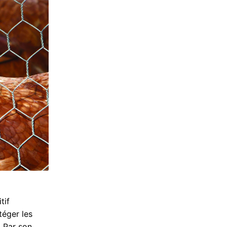
tif
téger les
. Par son