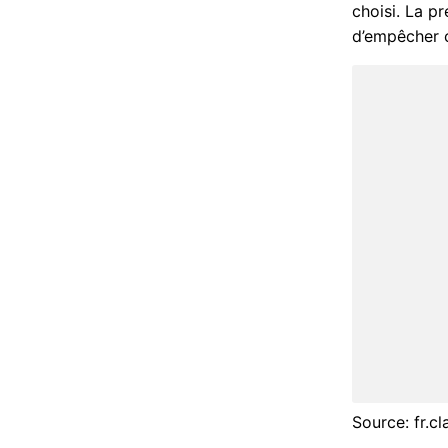
choisi. La p
d’empêcher c
Source: fr.c