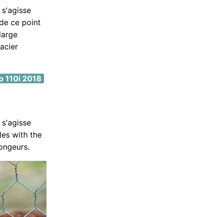
 s'agisse
 de ce point
large
acier
p 110i 2018
 s'agisse
les with the
ongeurs.