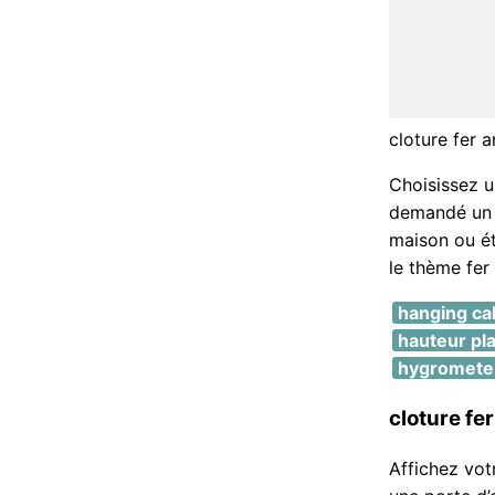
cloture fer 
Choisissez u
demandé un p
maison ou ét
le thème fer 
hanging cab
hauteur pla
hygrometer
cloture fe
Affichez vot