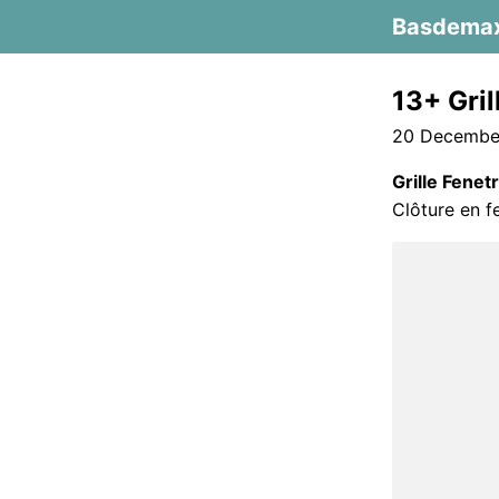
Basdema
13+ Gri
20 December
Grille Fene
Clôture en f