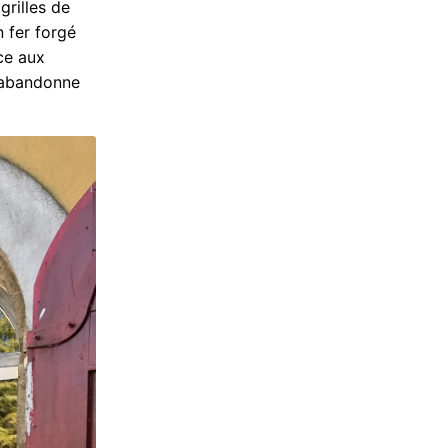
grilles de
 fer forgé
âce aux
n abandonne