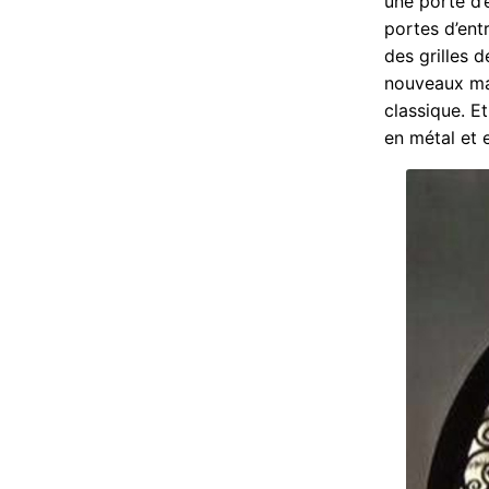
une porte d’e
portes d’entr
des grilles 
nouveaux mat
classique. Et
en métal et e