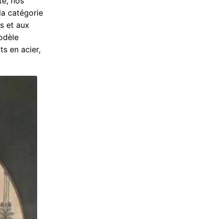
té, nos
la catégorie
s et aux
odèle
ts en acier,