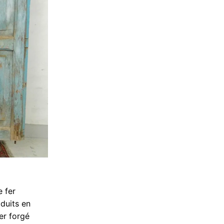
e fer
oduits en
Fer forgé