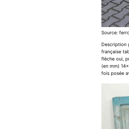
Source: fer
Description 
française ta
flèche oui, 
(en mm) 14x1
fois posée av