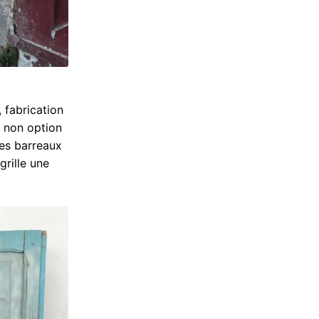
 fabrication
u non option
des barreaux
grille une