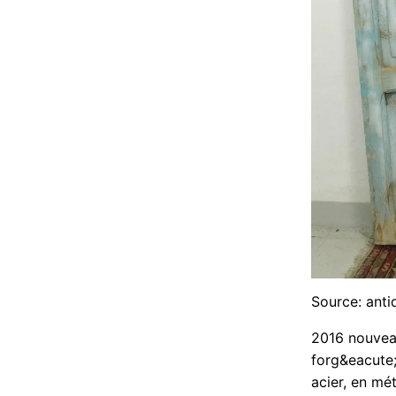
Source: anti
2016 nouveau
forg&eacute;
acier, en mét