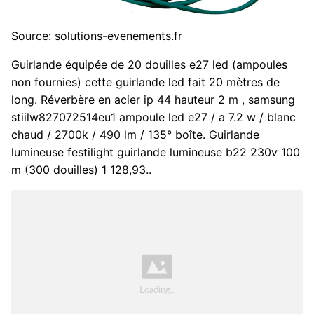
Source: solutions-evenements.fr
Guirlande équipée de 20 douilles e27 led (ampoules
non fournies) cette guirlande led fait 20 mètres de
long. Réverbère en acier ip 44 hauteur 2 m , samsung
stiilw827072514eu1 ampoule led e27 / a 7.2 w / blanc
chaud / 2700k / 490 lm / 135° boîte. Guirlande
lumineuse festilight guirlande lumineuse b22 230v 100
m (300 douilles) 1 128,93..