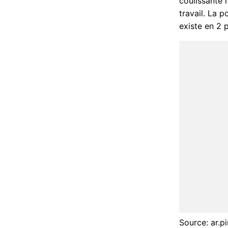
coulissante 
travail. La 
existe en 2 
Source: ar.p