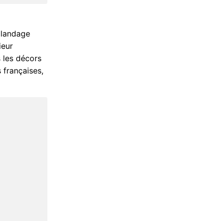
alandage
ieur
s les décors
 françaises,