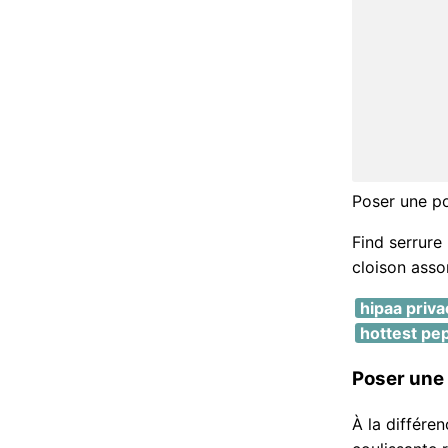
Poser une po
Find serrure
cloison asso
hipaa priv
hottest pep
Poser une 
À la différen