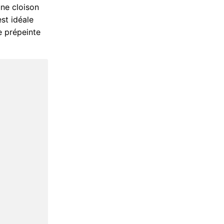
une cloison
st idéale
te prépeinte