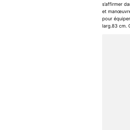
s’affirmer d
et manœuvrée
pour équiper 
larg.83 cm. Q