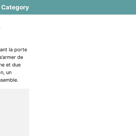
Category
e
uant la porte
t s’armer de
ne et due
on, un
nsemble.