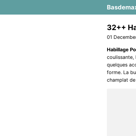
Basdema
32++ Ha
01 December
Habillage P
coulissante, 
quelques acc
forme. La bu
champlat de 