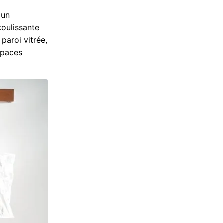
 un
coulissante
paroi vitrée,
espaces