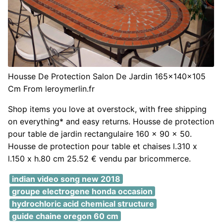
Housse De Protection Salon De Jardin 165x140x105
Cm From leroymerlin.fr
Shop items you love at overstock, with free shipping
on everything* and easy returns. Housse de protection
pour table de jardin rectangulaire 160 x 90 x 50.
Housse de protection pour table et chaises l.310 x
l.150 x h.80 cm 25.52 € vendu par bricommerce.
indian video song new 2018
groupe electrogene honda occasion
hydrochloric acid chemical structure
guide chaine oregon 60 cm