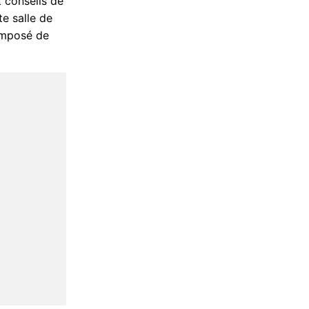
t conseils de
te salle de
composé de