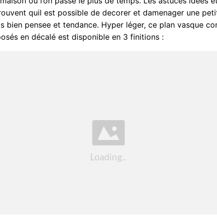
 maison où l’on passe le plus de temps. Les astuces idees e
prouvent quil est possible de decorer et damenager une peti
ois bien pensee et tendance. Hyper léger, ce plan vasque 
osés en décalé est disponible en 3 finitions :