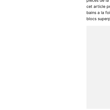
pièces de la
cet article 
bains a la f
blocs superp