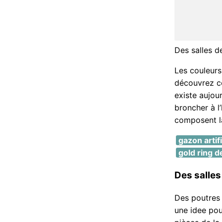
Des salles d
Les couleurs 
découvrez co
existe aujou
broncher à l’
composent la
gazon artif
gold ring d
Des salles
Des poutres 
une idee pou