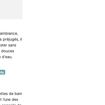
l’ambiance,
 préjugés, il
ister sans
rs douces
e d'eau.
vis
ettes de bain
t l’une des