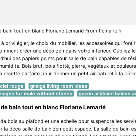
e bain tout en blanc Floriane Lemarié From flemarie.fr
à privilégier, le choix du mobilier, les accessoires qui font 
mment créer une déco zen dans votre intérieur. Oubliez les
rd’hui des papiers peints pour salle de bain capables de rés
humidité. Bois brut, bois flotté, pierre, végétaux et couleu
 recette parfaite pour donner un petit air naturel à la pièc
iciel rouge
greige living room ideas
esigns for male without stones
gazon artificiel balcon a
 de bain tout en blanc Floriane Lemarié
de bois au plafond et une echelle pour suspendre les servi
r la deco salle de bain zen petit espace. La salle de bain es