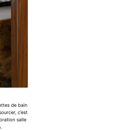
ettes de bain
ourcer, c’est
oration salle
.