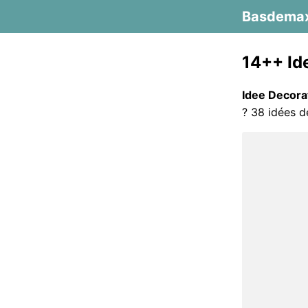
Basdema
14++ Id
Idee Decora
? 38 idées d