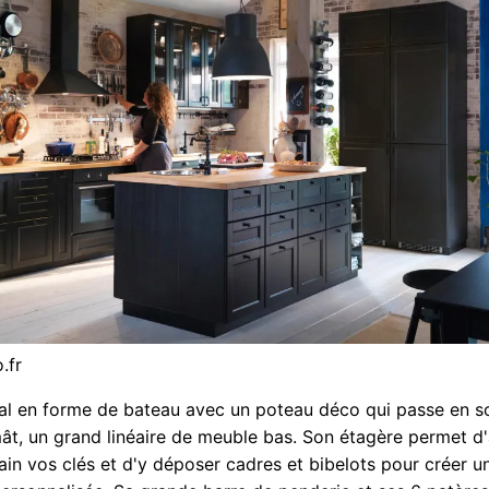
.fr
ral en forme de bateau avec un poteau déco qui passe en s
, un grand linéaire de meuble bas. Son étagère permet d'
in vos clés et d'y déposer cadres et bibelots pour créer u