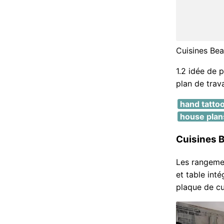
Cuisines Bea
1.2 idée de p
plan de trava
hand tattoo
house plans
Cuisines B
Les rangemen
et table inté
plaque de cu