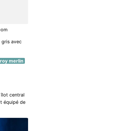
.com
t gris avec
eroy merlin
lot central
lot équipé de