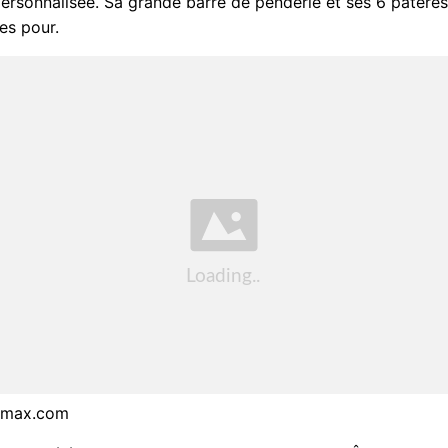
ersonnalisée. Sa grande barre de penderie et ses 6 patère
les pour.
simax.com