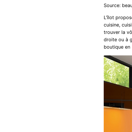
Source: bea
L’îlot propo
cuisine, cui
trouver la v
droite ou à 
boutique en l