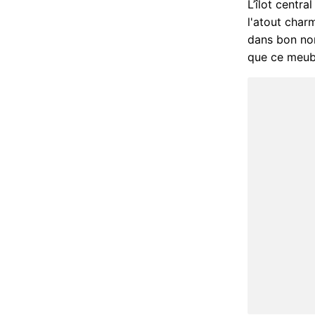
L’îlot centra
l'atout charm
dans bon nomb
que ce meubl