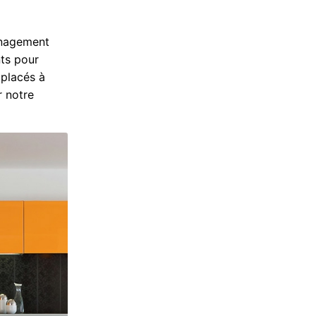
menagement
nts pour
 placés à
r notre