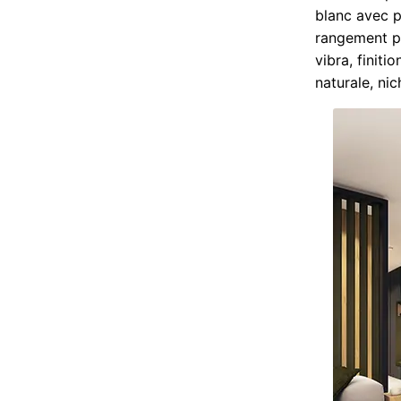
blanc avec pl
rangement pr
vibra, finiti
naturale, ni