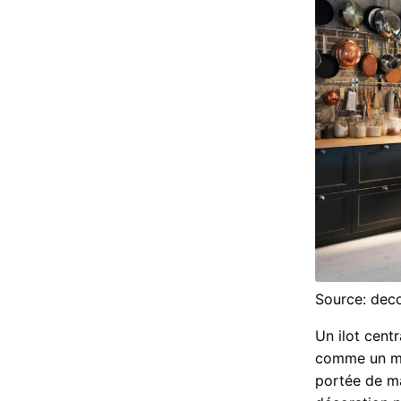
Source: deco
Un ilot cent
comme un mât
portée de ma