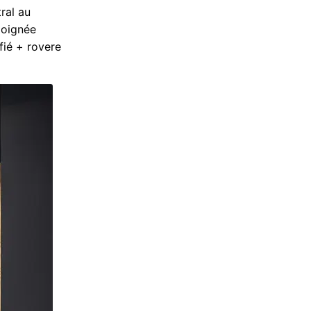
ral au
poignée
ifié + rovere